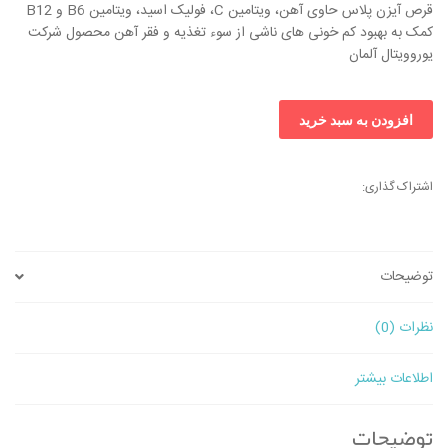
قرص آیزن پلاس حاوی آهن، ویتامین C، فولیک اسید، ویتامین B6 و B12
کمک به بهبود کم خونی های ناشی از سوء تغذیه و فقر آهن محصول شرکت
یوروویتال آلمان
آیزن
افزودن به سبد خرید
پلاس
یوروویتال
عدد
اشتراک گذاری:
توضیحات
نظرات (0)
اطلاعات بیشتر
توضیحات