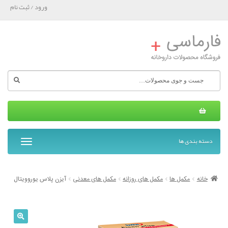
ورود / ثبت نام
جستجو
برای:
دسته بندی ها
T
o
g
g
خانه
مکمل ها
مکمل های روزانه
مکمل های معدنی
آیزن پلاس یوروویتال
l
e
n
a