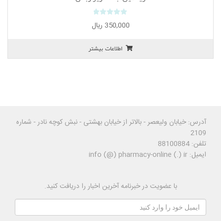
0
350,000
ریال
o
u
اطلاعات بیشتر
t
o
f
5
آدرس: خیابان ولیعصر - بالاتر از خیابان بهشتی - نبش کوچه نادر - شماره
2109
تلفن: 88100884
ایمیل: info (@) pharmacy-online (.) ir
با عضویت در خبرنامه آخرین اخبار را دریافت کنید.