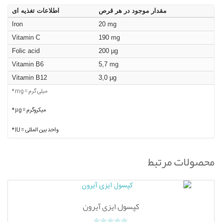
مقدار موجود در هر قرص
اطلاعات تغذیه ای
Iron
20 mg
Vitamin C
190 mg
Folic acid
200 µg
Vitamin B6
5,7 mg
Vitamin B12
3,0 µg
* mg = میلی گرم
* µg = میکروگرم
* IU = واحد بین المللی
محصولات مرتبط
کپسول ایزی آیرون