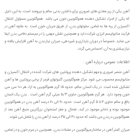
آهن یکی از ریز مغذی های ضروری برای داشتن بدنی سالم و نیرومند است، به این دلیل
که یکی از اجزاء تشکیل دهنده هموگلوبین خون می باشد. هموگلوبین مسؤول انتقال
اکسیژن از ریه ها به تمامی سلولهای بدن، از طریق جریان خون است. به علاوه آهن در
فرآیند متابولیسم انرژی شرکت دارد و همچنین نقش مهمی را در سیستم دفاعی بدن ایفا
می نماید. خصوصاً در دوران بارداری و شیردهی، میزان نیاز بدن به آهن افزایش یافته و
نیاز بیشتری به آن، احساس می گردد.
اطلاعات عمومی درباره آهن :
آهن عنصر ضروری و مهم تشکیل دهنده پروتئین های شرکت کننده در انتقال اکسیژن و
متابولیسم محسوب می شود. مرکز هموگلوبین گلبولهای قرمز از برخی پروتئین ها و آهن
تشکیل شده است. در یک انسان سالم، حدود ۱۵ گرم هموگلوبین به ازاء هر ۱۰۰ سی سی
خون وجود دارد. هر گرم هموگلوبین حاوی ۵/۳ میلی گرم آهن است . بدن یک انسان
بالغ و سالم حاوی ۴ تا ۵ گرم آهن است. حدود ۶۰ الی ۷۰ درصد آهن بدن در هموگلوبین
موجود بوده و ذخایر موجود در کبد، طحال و مغز استخوان بزرگترین منبع آهن بعد از
هموگلوبین در بدن می باشند که حدود ۳۰ الی ۳۵ درصد از آهن بدن را شامل می شوند.
میزان کمتر آهن در ساختار میوگلوبین در عضلات بدن، همچنین در سرم خون و در تمامی