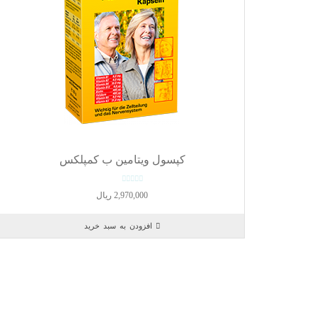
کپسول ویتامین ب کمپلکس
0
2,970,000
ریال
o
u
افزودن به سبد خرید
t
o
f
5