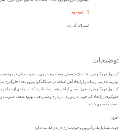
ناموجود
اشتراک گذاری:
توضیحات
کپسول فروگلوبین ب12، یک کپسول آهسته رهش می باشد و به دلیل ف
بهتر به بدن می رساند و از ایجاد آهن اضافه در دستگاه گوارش و معده جلوگیری می 
جلوگیری از ایجاد کم خونی در دوران بارداری و شیردهی، بهبود ضعف عمومی و خ
بسیار مفید می باشد.
آهن:
جهت تشکیل هموگلوبین و خون سازی دربدن اهمیت دارد.