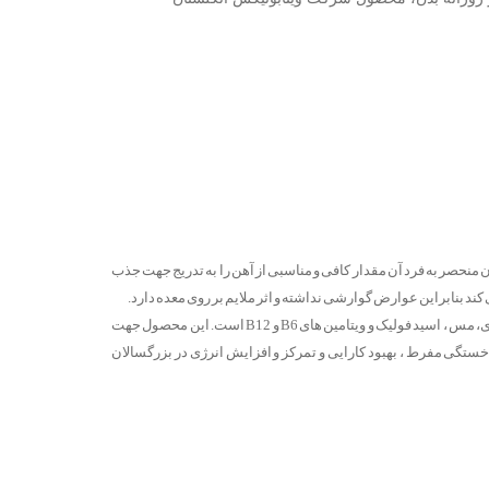
رمولاسیون منحصر به فرد آن مقدار کافی و مناسبی از آهن را به تدریج جهت جذب
کند بنابراین عوارض گوارشی نداشته و اثر ملایم بر روی معده دارد.
کپسول فروگلوبین منبعی ایده آل از آهن همراه با سایر ترکیبات مغذی از جمله روی، مس ، اسید فولیک و ویتامین های B6 و B12 است. این محصول جهت
ستگی مفرط ، بهبود کارایی و تمرکز و افزایش انرژی در بزرگسالان