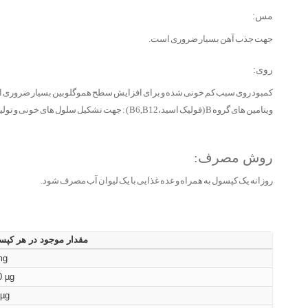
مس:
جهت جذب آهن بسیار ضروری است.
روی:
کمبود روی سبب کم خونی شده و برای افزایش سطح هموگلوبین بسیار ضروری 
ویتامین های گروه B (فولیک اسید،B6,B12 ) : جهت تشکیل سلول های خونی و تولید انرژی ضروری می باشد.
روش مصرف:
روزانه یک کپسول به همراه وعده غذایی با یک لیوان آب مصرف شود.
مقدار موجود در هر کپس
mg
0 µg
 µg