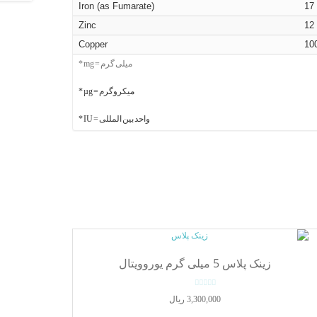
Iron (as Fumarate)
17
Zinc
12
Copper
10
* mg = میلی گرم
* µg = میکروگرم
* IU = واحد بین المللی
زینک پلاس 5 میلی گرم یوروویتال
0
3,300,000
ریال
o