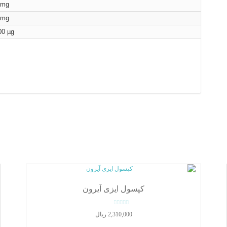
 mg
 mg
00 µg
کپسول ایزی آیرون
0
2,310,000
ریال
o