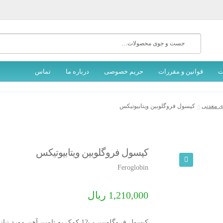
جستجو
برای:
ت
قوانین و مقررات
حریم خصوصی
درباره ما
تماس
ی معدنی
کپسول فروگلوبین ویتابیوتیکس
کپسول فروگلوبین ویتابیوتیکس
Feroglobin
🔍
1,210,000
ریال
کپسول فروگلوبین ب12 کمک به تامین آهن مورد نیاز روزانه بدن، محصول شرکت ویتابوتیکس انگلستان