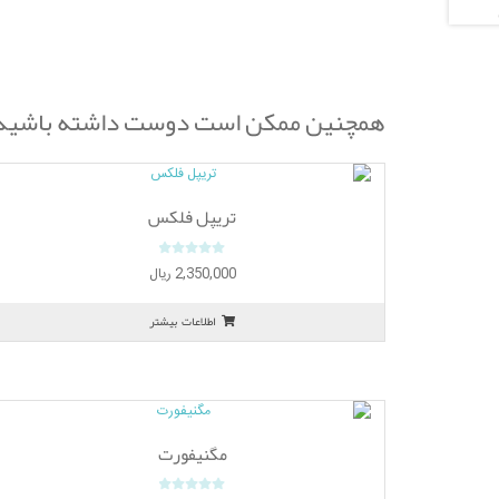
همچنین ممکن است دوست داشته باشی
تریپل فلکس
0
2,350,000
ریال
o
u
اطلاعات بیشتر
t
o
f
5
مگنیفورت