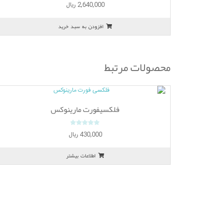
0
2,640,000
ریال
o
u
افزودن به سبد خرید
t
o
f
5
محصولات مرتبط
فلکسیفورت مارینوکس
0
430,000
ریال
o
u
اطلاعات بیشتر
t
o
f
5