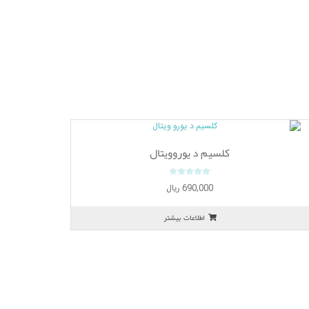
کلسیم د یوروویتال
0
690,000
ریال
o
u
اطلاعات بیشتر
t
o
f
5