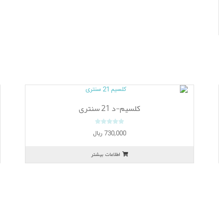
کلسیم-د 21 سنتری
0
730,000
ریال
o
u
اطلاعات بیشتر
t
o
f
5