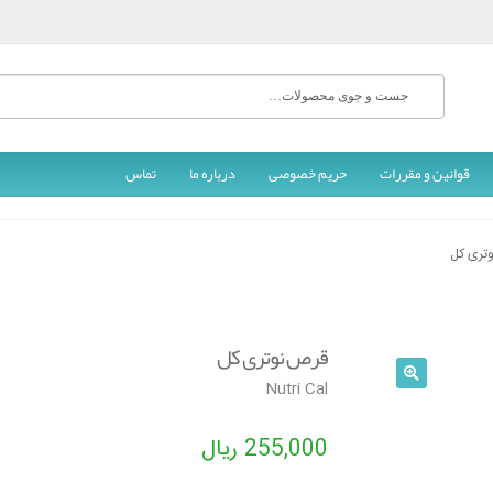
جستجو
برای:
قوانین و مقررات
حریم خصوصی
درباره ما
تماس
تری کل
قرص نوتری کل
Nutri Cal
🔍
255,000
ریال