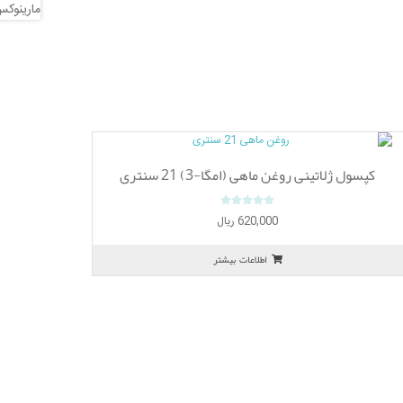
کپسول ژلاتینی روغن ماهی (امگا-3) 21 سنتری
0
620,000
ریال
o
u
اطلاعات بیشتر
t
o
f
5