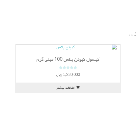
د…
کپسول کیوتن پلاس 100 میلی گرم
0
5,230,000
ریال
o
u
اطلاعات بیشتر
t
o
f
5