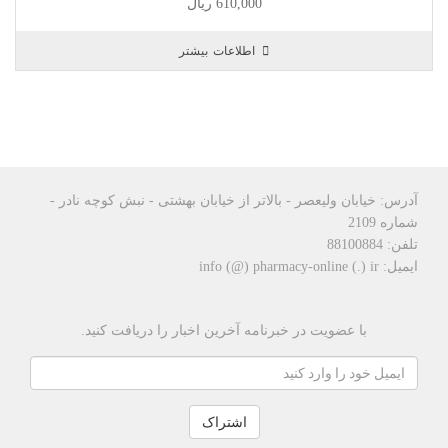
610,000
ریال
o
u
اطلاعات بیشتر
t
o
f
5
آدرس: خیابان ولیعصر - بالاتر از خیابان بهشتی - نبش کوچه نادر -
شماره 2109
تلفن: 88100884
ایمیل: info (@) pharmacy-online (.) ir
با عضویت در خبرنامه آخرین اخبار را دریافت کنید.
اشتراک