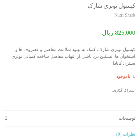
v
کپسول نوتری شارک
i
Nutri Shark
g
a
t
825,000
ریال
i
o
کپسول نوتری شارک، کمک به بهبود سلامت مفاصل و غضروف ها و
n
استخوان ها، تسكين درد ناشي از التهاب مفاصل ساخت کمپانی نوتری
سنتری کانادا
ناموجود
اشتراک گذاری:
توضیحات
نظرات (0)