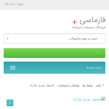
ورود / ثبت نام
جستجو
برای:
دسته بندی ها
T
o
g
g
خانه
مکمل ها
مفاصل و استخوان
کپسول نوتری شارک
l
e
n
a
🔍