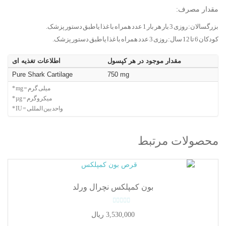
مقدار مصرف:
بزرگسالان: روزی 3 بار هر بار 1 عدد همراه با غذا یا طبق دستور پزشک.
کودکان 6 تا 12 سال: روزی 3 عدد همراه با غذا یا طبق دستور پزشک.
مقدار موجود در هر کپسول
اطلاعات تغذیه ای
Pure Shark Cartilage
750 mg
* mg = میلی گرم
* µg = میکروگرم
* IU = واحد بین المللی
محصولات مرتبط
بون کمپلکس نچرال ورلد
0
3,530,000
ریال
o