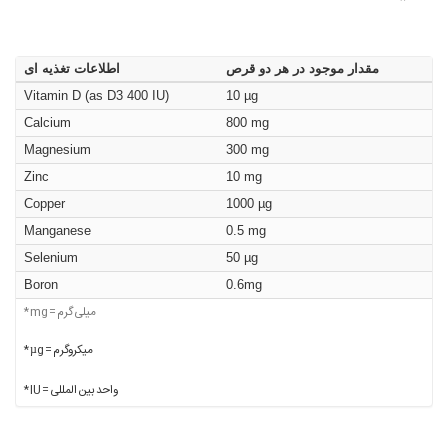
مقدار موجود در هر دو قرص
اطلاعات تغذیه ای
Vitamin D (as D3 400 IU)
10 µg
Calcium
800 mg
Magnesium
300 mg
Zinc
10 mg
Copper
1000 µg
Manganese
0.5 mg
Selenium
50 µg
Boron
0.6mg
* mg = میلی گرم
* µg = میکروگرم
* IU = واحد بین المللی