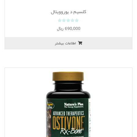
کلسیم د یوروویتال
0
690,000
ریال
o
u
اطلاعات بیشتر
t
o
f
5