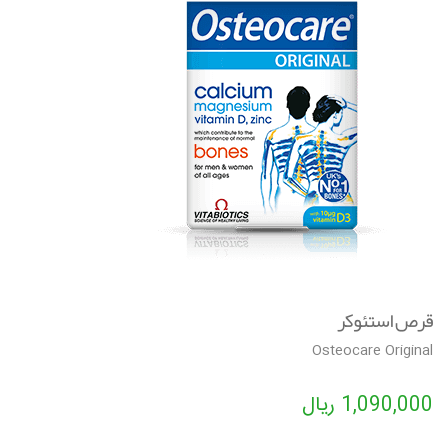
v
i
g
a
t
i
o
n
قرص استئوکر
Osteocare Original
1,090,000
ریال