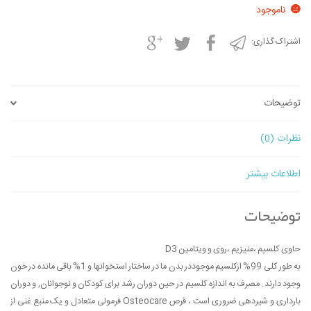
ناموجود
اشتراک گذاری:
توضیحات
نظرات (0)
اطلاعات بیشتر
توضیحات
حاوی کلسیم ،منیزیم ،روی و ویتامین D3
به طور کلی 99% ازکلسیم موجوددر بدن ما در ساختار استخوانها و 1% باقی مانده در خون
وجود دارند. مصرف به اندازه کلسیم در حین دوران رشد برای کودکان و نوجوانان, و دوران
بارداری و شیردهی ضروری است ، قرص Osteocare فرمولی متعادل و یک منبع غنی از