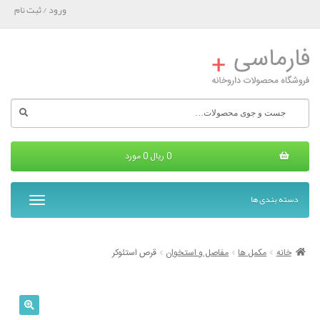
ورود / ثبت نام
جستجو
برای:
0
ریال
0 مورد
دسته بندی ها
T
o
g
g
خانه
مکمل ها
مفاصل و استخوان
قرص استئوکر
l
e
n
a