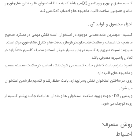
کلسیم ،منیزیم ،روی و ویتامینD3 می باشد که به حفظ استخوان ها و دندان های قوی و
سالم و همچنین سلامت قلب ، ماهیچه ها و اعصاب کمک می کند.
اجزاء محصول و فواید آن :
کلسیم : مهمترین ماده معدنی موجود در استخوان است نقش مهمی در عملکرد صحیح
ماهیچه ها،اعصاب و سلامت قلب دارد،در بازسازی بافت ها و کنترل فشار خون موثر است.
منیزیم : نسبت منیزیم به کلسیم در بدن بسیار حیاتی است و مصرف کلسیم حتماً باید در
تعادل با منیزیم مصرفی باشد.
کمبود منیزیم باعث کاهش جذب کلسیم می شود.نقش اساسی در سلامت سیستم عصبی
و ماهیچه های قلب دارد .
روی: در ساختن استخوان نقش بسزاییدارد ،باعث حفظ رشد و کلسیم دار شدن استخوان
می شود.
ویتامین D3 : جهت بهبود سلامت استخوان ها و دندان ها باعث جذب بیشتر کلسیم از
روده کوچک می شود.
روش مصرف:
احتیاط: