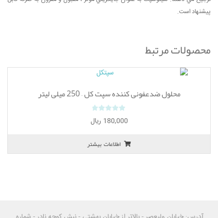
پیشنهاد است.
محصولات مرتبط
محلول ضدعفونی کننده سپت کل – 250 میلی لیتر
0
180,000
ریال
o
u
اطلاعات بیشتر
t
o
f
5
آدرس: خیابان ولیعصر - بالاتر از خیابان بهشتی - نبش کوچه نادر - شماره