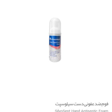
🔍
v
i
g
a
t
i
o
n
فوم ضد عفونی دست سیلوسپت
SilvoSept Hand Antiseptic Foam