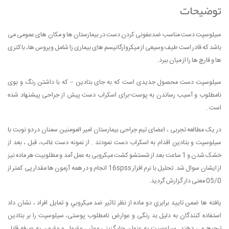
توضیحات
سیلوسپت دست مناسب ضدعفونی کردن دست در بیمارستان ها و مکان های عمومی می
باشد که قادر است طیف وسیعی از میکروارگانیسم های بیماری زا شامل ویروس ها، باکتری
ها و قارچ ها را از میان ببرد.
سیلوسپت دست محصول جدیدی است که به جای بتادین – که با داشتن رنگ و بوی
نامطلوب و آسیب رساندن به پوست-برای اسکراب دست پیش از جراحی پیشنهاد شده
است .
در یک مطالعه تجربی ، اعضای تیم جراحی بیمارستان امیر المومنین سمنان در دو نوبت با
سیلوسپت و بتادین اقدام به اسكراب دست نمودند . از نمونه دست غالب، قبل ، بعد از
خشک شدن و 1 ساعت بعد از شستشو کشت میکروبی به عمل آمد و مطلوبیت هر ماده نیز
از ایشان سوال شد. تحلیل با نرم افزار 16spss انجام و در همه آزمون ها مقدار پی کمتر از
05/0 معنی دار گزارش گردید.
یافته ها ضمن تایید برابري دو ماده از نظر تاثير ضد ميكروبي و تمايل افراد ، نشان داد
استفاده کنندگان به دلیل بد رنگی و عوارض نامطلوب پوستی، سيلوسپت را بر بتادين
ترجيح مي دهند. سيلوسپت به عنوان جايگزيني موثر ، مقبول و مقرون به صرفه قابل