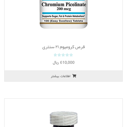
قرص کرومیوم ۲۱ سنتری
0
610,000
ریال
o
u
اطلاعات بیشتر
t
o
f
5