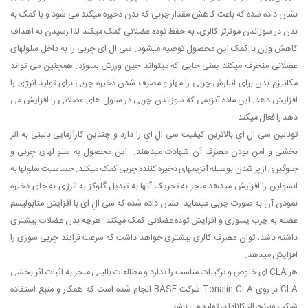
نشان داده شده که باعث کاهش مقدار چربی که بدن ذخیره میکند می شود و با کمک به
بدن در سوزاندن موثرتر کالری، به حفظ توده عضلانی کمک میکند لذا رسیدن به اهداف
کاهش وزن با کمک این محصول توصیه میشود. سی اِل اِی چربی را به داخل سلولهای
عضلانی منحرف میکند یعنی جایی که میتواند حین ورزش بسوزد. همچنین می تواند
مکانیزم بدن برای انبارش چربی را مهار و مصرف شدن ذخیره چربی برای تولید انرژی را
افزایش دهد. این ماده آنزیمی که سوزاندن چربی در سلول های عضلانی را افزایش می
دهد را فعال میکند.
تونالین سی الِ ایِ بالاترین کیفیت سی الِ ایِ را دارد و چندین کارآزمایی بالینی به اثر
بخشی و امن بودن مصرف آن شهادت میدهند. این محصول به سلو لهای چربی و
جلوگیری از پر شدن بوسیله آنزیمهای ذخیره کننده چربی کمک میکند. حساسیت سلولها به
انسولین را افزایش میدهد منجر به تحریک آنها به تبدیل گلوکز به انرژی به جای ذخیره
نمودن آن به صورت چربی مینماید. نشان داده شده که سی الِ ایِ با افزایش متابولیسم
عضله به چرب یسوزی و افزایش توده عضلانی کمک میکند. هرچه بدن عضلات بیشتری
داشته باشد، توان مصرف کالری بیشتری خواهد داشت که سرعت فرایند چربی سوزی را
افزایش میدهد.
هر CLA ای خلوص و ترکیبات مناسب را ندارد و مطالعات بالینی منجر به اثبات اثر بخشی
CLA بر روی Tonalin CLA شرکت BASF انجام شده است که همکار و منبع استفاده
شرکت وبرنجرالز کانادا در تولید می باشد.