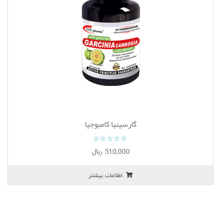
گارسینیا کامبوجیا
0
510,000
ریال
o
u
اطلاعات بیشتر
t
o
f
5