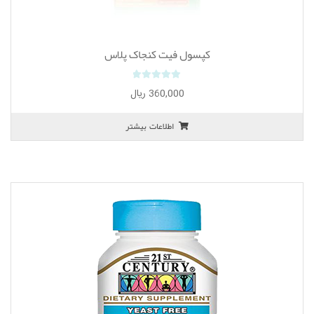
کپسول فیت کنجاک پلاس
0
360,000
ریال
o
u
اطلاعات بیشتر
t
o
f
5