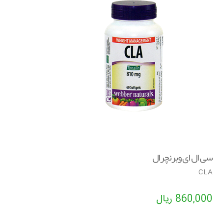
v
i
g
a
t
i
o
n
سی ال ای وبرنچرال
CLA
860,000
ریال