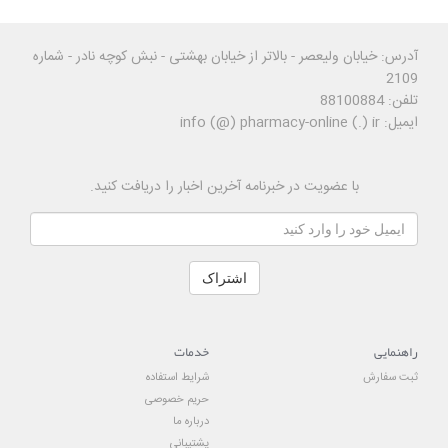
آدرس: خیابان ولیعصر - بالاتر از خیابان بهشتی - نبش کوچه نادر - شماره
2109
تلفن: 88100884
ایمیل: info (@) pharmacy-online (.) ir
با عضویت در خبرنامه آخرین اخبار را دریافت کنید.
اشتراک
راهنمایی
خدمات
ثبت سفارش
شرایط استفاده
حریم خصوصی
درباره ما
پشتیبانی