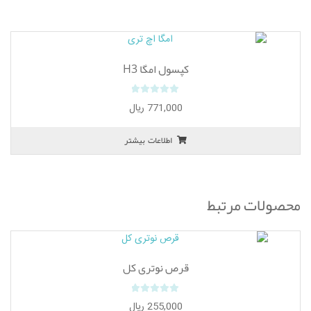
f
5
کپسول امگا H3
0
771,000
ریال
o
u
اطلاعات بیشتر
t
o
f
5
محصولات مرتبط
قرص نوتری کل
0
255,000
ریال