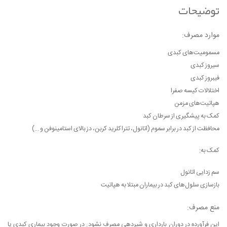
توضیحات
موارد مصرف:
مسمومیت‌های کبدی
سیروز کبدی
فیبروز کبدی
اختلالات کیسه صفرا
هپاتیت‌های مزمن
کمک به پیشگیری از سرطان کبد
محافظت از کبد در برابر سموم (اتانول، تتراکلرید کربن، دز بالای استامینوفن و …)
کمک به:
سم زدایی اتانول
بازسازی سلول‌های کبد در بیماران مبتلا به هپاتیت
منع مصرف:
این فرآورده در دوران بارداری و شیردهی مصرف نشود. در صورت وجود بیماری کبدی یا