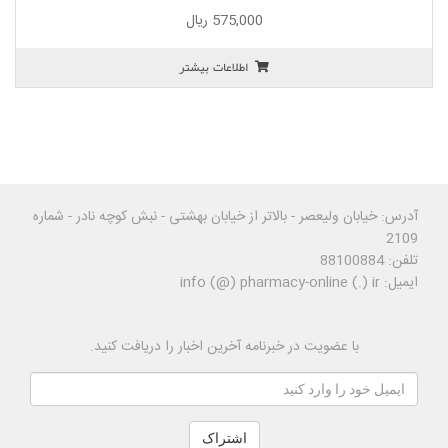
0
575,000
ریال
o
u
اطلاعات بیشتر
t
o
f
5
آدرس: خیابان ولیعصر - بالاتر از خیابان بهشتی - نبش کوچه نادر - شماره
2109
تلفن: 88100884
ایمیل: info (@) pharmacy-online (.) ir
با عضویت در خبرنامه آخرین اخبار را دریافت کنید.
اشتراک