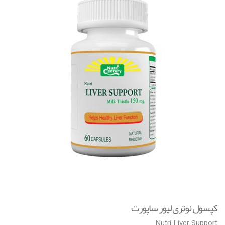
🔍
v
i
g
a
t
i
o
n
کپسول نوتری لیور ساپورت
Nutri Liver Support