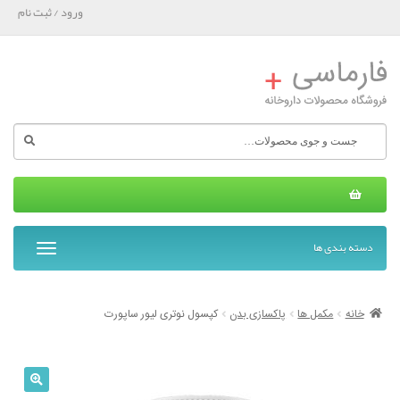
ورود / ثبت نام
جستجو
برای:
دسته بندی ها
T
o
g
g
خانه
مکمل ها
پاکسازی بدن
کپسول نوتری لیور ساپورت
l
e
n
a